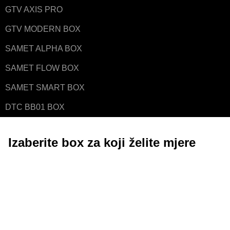
GTV AXIS PRO
GTV MODERN BOX
SAMET ALPHA BOX
SAMET FLOW BOX
SAMET SMART BOX
DTC BB01 BOX
Izaberite box za koji želite mjere