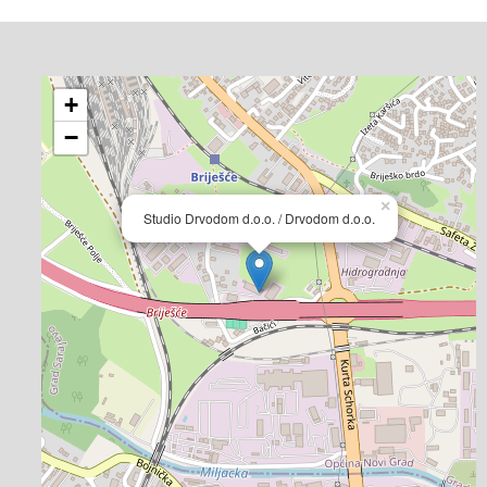
+
−
×
Studio Drvodom d.o.o. / Drvodom d.o.o.