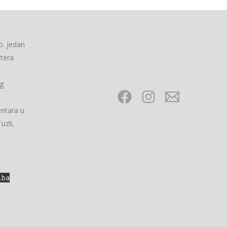
o. jedan
utera
og
ntara u
uzli,
.ba