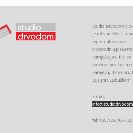
Studio Drvodom d.o.
je od vodećih distrib
repromaterijala za
proizvodnju pločast
namještaja u BiH sa
mrežom prodajnih ce
Sarajevu, Banjaluci, T
Bijeljini i Ljubuškom.
e-mail:
info@studiodrvodom
tel: +387/33/769-355